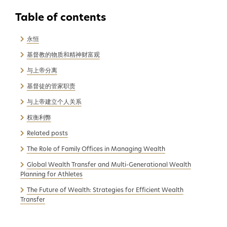
永恒
基督教的物质和精神财富观
与上帝分离
基督徒的管家职责
与上帝建立个人关系
权衡利弊
Related posts
The Role of Family Offices in Managing Wealth
Global Wealth Transfer and Multi-Generational Wealth
Planning for Athletes
The Future of Wealth: Strategies for Efficient Wealth
Transfer